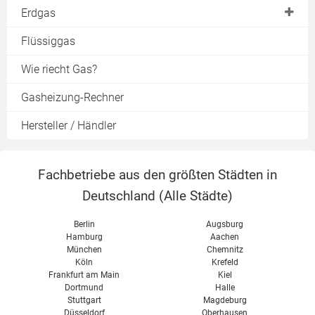
Gas mit Solarthermie
Erdgas
Hybrid-Wärmepumpe
Bioerdgas
Flüssiggas
Gas mit Kaminofen
Heizen mit Gas
Wie riecht Gas?
Warmwasser
Gasheizung-Rechner
Hersteller / Händler
Fachbetriebe aus den größten Städten in
Deutschland (
Alle Städte
)
Berlin
Augsburg
Hamburg
Aachen
München
Chemnitz
Köln
Krefeld
Frankfurt am Main
Kiel
Dortmund
Halle
Stuttgart
Magdeburg
Düsseldorf
Oberhausen