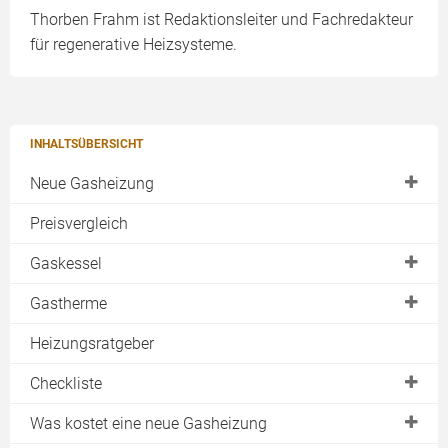
Thorben Frahm ist Redaktionsleiter und Fachredakteur
für regenerative Heizsysteme.
INHALTSÜBERSICHT
Neue Gasheizung
Kaufen
Preisvergleich
Einfamilienhaus
Gaskessel
Mehrfamilienhaus
Gasheizungen von Buderus
Gastherme
Brenn- & Heizwert
Gasheizungen von Viessmann
Brennwerttherme
Heizungsratgeber
Brennwerttechnik
Konstanttemperatur
Kombitherme
Checkliste
Lohnt Brennwert?
Niedertemperaturkessel
Gasdurchlauferhitzer
Auf Gas wechseln?
Machbarkeit
Was kostet eine neue Gasheizung
Gas-Brennwertkessel