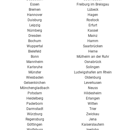
Essen
Freiburg im Breisgau
Bremen
Lübeck
Hannover
Hagen
Duisburg
Rostock
Leipzig
Erfurt
Nürnberg
Kassel
Dresden
Mainz
Bochum
Hamm
Wuppertal
Saarbrücken
Bielefeld
Herne
Bonn
Mülheim an der Ruhr
Mannheim
Osnabrück
Karlsruhe
Solingen
Münster
Ludwigshafen am Rhein
Wiesbaden
Oldenburg
Gelsenkirchen
Leverkusen
Mönchengladbach
Neuss
Potsdam
Hildesheim
Heidelberg
Erlangen
Paderborn
Witten
Darmstadt
Trier
Würzburg
Zwickau
Regensburg
Jena
Göttingen
Kaiserslautern
Wolfsburg
Iserlohn