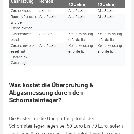
Gasheizung
Kehren
12 Jahre)
12 Jahre)
Gasheizkessel
Jährlich
Alle 2 Jahre
Alle 3 Jahre
Raumluftunabh
Alle 2 Jahre
Alle 2 Jahre
Alle 3 Jahre
ängiger
Gasheizkessel
Gasbrennwertk
Jährlich
Keine Messung
Keine Messung
essel
erforderlich
erforderlich
Gasbrennwertk
Alle 2 Jahre
Keine Messung
Keine Messung
essel mit
erforderlich
erforderlich
Überdruck-
Gasanlage
Was kostet die Überprüfung &
Abgasmessung durch den
Schornsteinfeger?
Die Kosten für die Überprüfung durch den
Schornsteinfeger liegen bei 50 Euro bis 70 Euro, sofern
auch eine Abgasmessung durchgeführt werden muss.