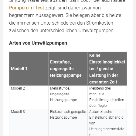
Stiftung Warentest aus dem Jahr 2007, der auch ältere
Pumpen im Test
zeigt, sind daher zwar von
begrenztem Aussagewert. Sie belegen aber bis heute
die immensen Unterschiede bei den Stromkosten
zwischen den unterschiedlichen Umwälzpumpen.
Arten von Umwälzpumpen
Keine
Einstufige,
Einstellmöglichkei
Modell 1
ungeregelte
ten / gleiche
Heizungspumpe
Leistung in der
gesamten Zeit
Modell 2
Mehrstufige,
Meistens drei
ungeregelte
manuelle
Heizungspumpe
Einstellmöglichkeiten
über Regler
Modell 3
Elektronisch geregelte
Automatische
Heizungspumpe
Einstellung abhängig
von
Heizungsthermostate
n