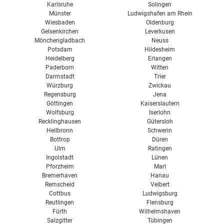
Karlsruhe
Solingen
Münster
Ludwigshafen am Rhein
Wiesbaden
Oldenburg
Gelsenkirchen
Leverkusen
Mönchengladbach
Neuss
Potsdam
Hildesheim
Heidelberg
Erlangen
Paderborn
Witten
Darmstadt
Trier
Würzburg
Zwickau
Regensburg
Jena
Göttingen
Kaiserslautern
Wolfsburg
Iserlohn
Recklinghausen
Gütersloh
Heilbronn
Schwerin
Bottrop
Düren
Ulm
Ratingen
Ingolstadt
Lünen
Pforzheim
Marl
Bremerhaven
Hanau
Remscheid
Velbert
Cottbus
Ludwigsburg
Reutlingen
Flensburg
Fürth
Wilhelmshaven
Salzgitter
Tübingen