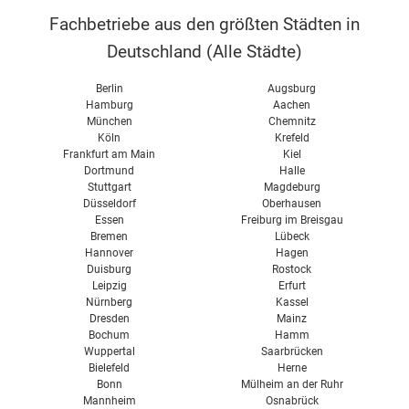
Wärmerückgewinnung
Fachbetriebe aus den größten Städten in
Abluftanlage
Deutschland (
Alle Städte
)
Wohnraumlüftung im Altbau
Berlin
Augsburg
Wohnraumlüftung im Neubau
Hamburg
Aachen
München
Chemnitz
Passivhaus Lüftung
Köln
Krefeld
Wohnraumlüftung Kosten
Frankfurt am Main
Kiel
Dortmund
Halle
Wohnraumlüftung Test
Stuttgart
Magdeburg
Düsseldorf
Oberhausen
Vent 4000 CC Bosch
Essen
Freiburg im Breisgau
Bremen
Lübeck
Hannover
Hagen
Duisburg
Rostock
Leipzig
Erfurt
Nürnberg
Kassel
Dresden
Mainz
Bochum
Hamm
Wuppertal
Saarbrücken
Bielefeld
Herne
Bonn
Mülheim an der Ruhr
Mannheim
Osnabrück