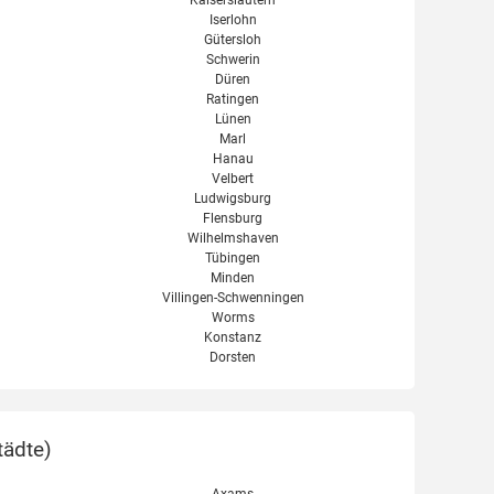
Kaiserslautern
Iserlohn
Gütersloh
Schwerin
Düren
Ratingen
Lünen
Marl
Hanau
Velbert
Ludwigsburg
Flensburg
Wilhelmshaven
Tübingen
Minden
Villingen-Schwenningen
Worms
Konstanz
Dorsten
tädte
)