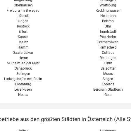
Magdeburg
Göttingen
Oberhausen
Wolfsburg
Freiburg im Breisgau
Recklinghausen
Lübeck
Heilbronn
Hagen
Bottrop
Rostock
Ulm
Erfurt
Ingolstadt
Kassel
Pforzheim
Mainz
Bremerhaven
Hamm
Remscheid
Saarbrücken
Cottbus
Herne
Reutlingen
Mülheim an der Ruhr
Fürth
Osnabrück
Salzgitter
Solingen
Moers
Ludwigshafen am Rhein
Siegen
Oldenburg
Koblenz
Leverkusen
Bergisch Gladbach
Neuss
Gera
etriebe aus den größten Städten in Österreich (
Alle S