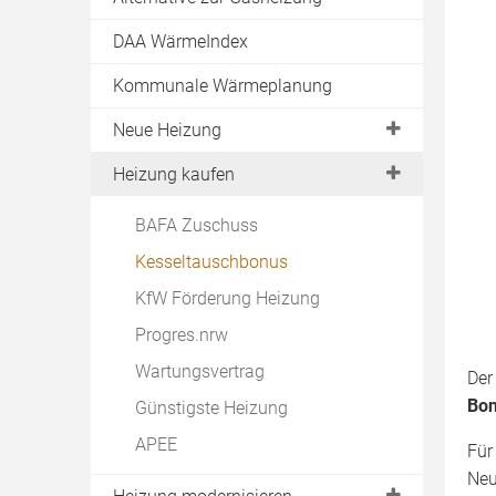
DAA WärmeIndex
Kommunale Wärmeplanung
Neue Heizung
Heizungswechsel jetzt!
Heizung kaufen
Moderne Heizung
BAFA Zuschuss
Alternative Heizung
Kesseltauschbonus
Wasserstoff-Heizung
KfW Förderung Heizung
Effiziente Heizung
Progres.nrw
Hybridheizung
Wartungsvertrag
Der
Heizungsvergleich
Bon
Günstigste Heizung
Heizung mieten
APEE
Für
Pelletheizung oder Wärmepumpe
Neu