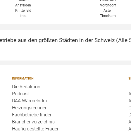
Hallein
Lauterach
Ansfelden
Vorchdorf
Knittelfeld
Asten
Imst
Timelkam
triebe aus den größten Städten in der Schweiz (
Alle 
INFORMATION
S
Die Redaktion
L
Podcast
A
DAA WärmeIndex
A
Heizungsrechner
O
Fachbetriebe finden
D
Branchenverzeichnis
A
Häufig gestellte Fragen
A