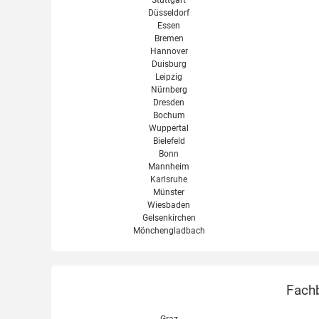
Stuttgart
Düsseldorf
Vent 4000 CC Bosch
Essen
Bremen
Hannover
Duisburg
Leipzig
Nürnberg
Dresden
Bochum
Wuppertal
Bielefeld
Bonn
Mannheim
Karlsruhe
Münster
Wiesbaden
Gelsenkirchen
Mönchengladbach
Fachb