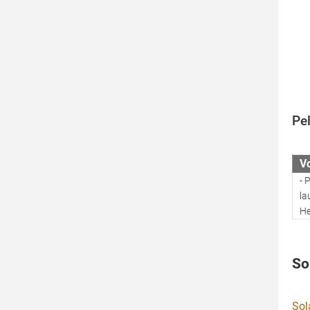
Pel
Vo
- 
la
He
So
Sol