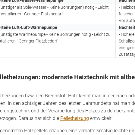
rteile Luft-Wasser-Wärmepumpe
Nachtei
Günstiger als Sole-Wasser - Keine Bohrung(en) nötig - Leicht
- Heizko
 installieren - Geringer Platzbedarf
falscher 
Vorlauft
rteile Luft-Luft-Wärmepumpe
Nachtei
Günstigste Wärmepumpe - Keine Bohrungen nötig - Leicht zu
- Höhere
stallieren - Geringer Platzbedarf
Schallpe
energieef
Zusatzsy
lletheizungen: modernste Heiztechnik mit altb
zheizungen bzw. den Brennstoff Holz kennt man in der einen od
ten. In den achtziger Jahren des letzten Jahrhunderts hat man 
erungstechnik und der Verarbeitung des Holzes zu den bekannte
erzogen. Daraus hat sich die
Pelletheizung
entwickelt.
 genormten Holzpellets erlauben eine verhältnismäßig leichte u