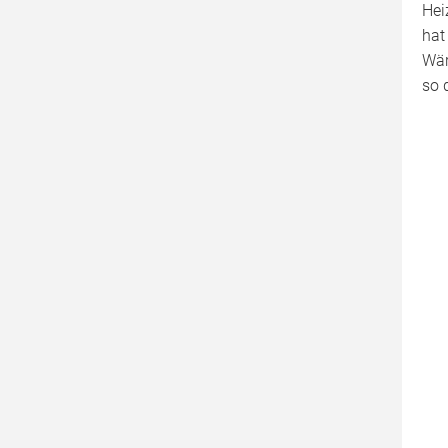
Hei
Wohnraumlüftung Test
hat
Wär
Vent 4000 CC Bosch
so 