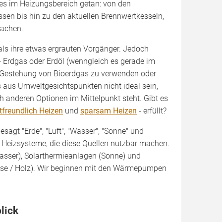
ges im Heizungsbereich getan: von den
ssen bis hin zu den aktuellen Brennwertkesseln,
machen.
 als ihre etwas ergrauten Vorgänger. Jedoch
- Erdgas oder Erdöl (wenngleich es gerade im
ur Gestehung von Bioerdgas zu verwenden oder
 aus Umweltgesichtspunkten nicht ideal sein,
h anderen Optionen im Mittelpunkt steht. Gibt es
freundlich Heizen
und
sparsam Heizen
- erfüllt?
esagt "Erde", "Luft", "Wasser", "Sonne" und
e Heizsysteme, die diese Quellen nutzbar machen.
ser), Solarthermieanlagen (Sonne) und
sse / Holz). Wir beginnen mit den Wärmepumpen
lick