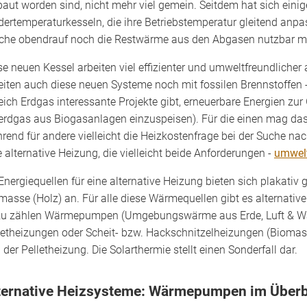
baut worden sind, nicht mehr viel gemein. Seitdem hat sich eini
dertemperaturkesseln, die ihre Betriebstemperatur gleitend anpa
che obendrauf noch die Restwärme aus den Abgasen nutzbar 
se neuen Kessel arbeiten viel effizienter und umweltfreundlicher
eiten auch diese neuen Systeme noch mit fossilen Brennstoffen 
eich Erdgas interessante Projekte gibt, erneuerbare Energien z
erdgas aus Biogasanlagen einzuspeisen). Für die einen mag das
rend für andere vielleicht die Heizkostenfrage bei der Suche nac
e alternative Heizung, die vielleicht beide Anforderungen -
umwelt
Energiequellen für eine alternative Heizung bieten sich plakativ g
masse (Holz) an. Für alle diese Wärmequellen gibt es alternativ
u zählen Wärmepumpen (Umgebungswärme aus Erde, Luft & Was
letheizungen oder Scheit- bzw. Hackschnitzelheizungen (Bioma
 der Pelletheizung. Die Solarthermie stellt einen Sonderfall dar.
ternative Heizsysteme: Wärmepumpen im Überb