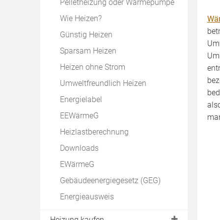
Pelletheizung oder Wärmepumpe
Wie Heizen?
Wä
bet
Günstig Heizen
Umw
Sparsam Heizen
Umg
Heizen ohne Strom
ent
bez
Umweltfreundlich Heizen
bed
Energielabel
als
EEWärmeG
man
Heizlastberechnung
Downloads
EWärmeG
Gebäudeenergiegesetz (GEG)
Energieausweis
Heizung kaufen