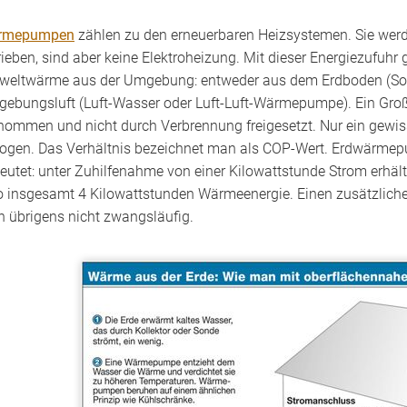
rmepumpen
zählen zu den erneuerbaren Heizsystemen. Sie werd
rieben, sind aber keine Elektroheizung. Mit dieser Energiezufuhr
eltwärme aus der Umgebung: entweder aus dem Erdboden (So
ebungsluft (Luft-Wasser oder Luft-Luft-Wärmepumpe). Ein Groß
nommen und nicht durch Verbrennung freigesetzt. Nur ein gewiss
ogen. Das Verhältnis bezeichnet man als COP-Wert. Erdwärmep
eutet: unter Zuhilfenahme von einer Kilowattstunde Strom erhäl
o insgesamt 4 Kilowattstunden Wärmeenergie. Einen zusätzlichen
 übrigens nicht zwangsläufig.