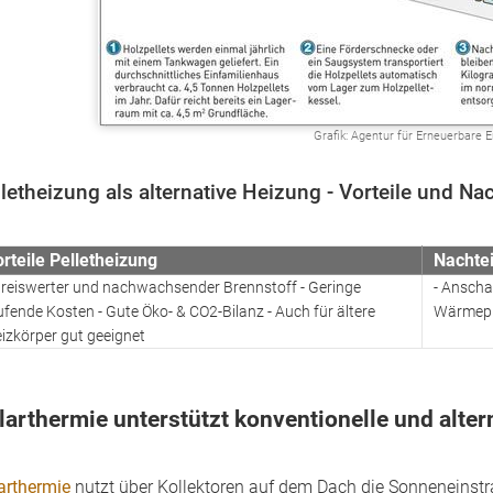
Grafik: Agentur für Erneuerbare 
letheizung als alternative Heizung - Vorteile und Nac
rteile Pelletheizung
Nachtei
Preiswerter und nachwachsender Brennstoff - Geringe
- Anscha
ufende Kosten - Gute Öko- & CO2-Bilanz - Auch für ältere
Wärmepum
izkörper gut geeignet
larthermie unterstützt konventionelle und alte
arthermie
nutzt über Kollektoren auf dem Dach die Sonneneinstra