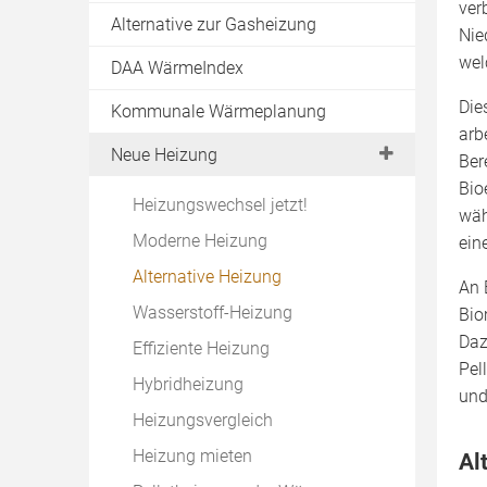
ver
Alternative zur Gasheizung
Nie
wel
DAA WärmeIndex
Die
Kommunale Wärmeplanung
arb
Neue Heizung
Ber
Bio
Heizungswechsel jetzt!
wäh
Moderne Heizung
ein
Alternative Heizung
An 
Wasserstoff-Heizung
Bio
Daz
Effiziente Heizung
Pel
Hybridheizung
und
Heizungsvergleich
Heizung mieten
Al