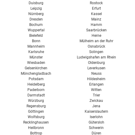
Duisburg
Rostock
Leipzig
Erfurt
Nürnberg
Kassel
Dresden
Mainz
Bochum
Hamm
Wuppertal
Saarbrücken
Bielefeld
Herne
Bonn
Mülheim an der Ruhr
Mannheim
Osnabrück
Karlsruhe
Solingen
Münster
Ludwigshafen am Rhein
Wiesbaden
Oldenburg
Gelsenkirchen
Leverkusen
Mönchengladbach
Neuss
Potsdam
Hildesheim
Heidelberg
Erlangen
Paderborn
Witten
Darmstadt
Trier
Würzburg
Zwickau
Regensburg
Jena
Göttingen
Kaiserslautern
Wolfsburg
Iserlohn
Recklinghausen
Gütersloh
Heilbronn
Schwerin
Bottrop
Düren