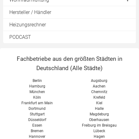
Heizkosten mit Wärmepumpe
Hydraulischer Abgleich Einrohrheizung
Preise für Umwälzpumpen
Durchlauferhitzer Test
Überblick Lüftungsanlagen
Heizkosten berechnen
Hersteller / Händler
Hydraulischer Abgleich Software
Heizungspumpe austauschen
Lüftungskonzept
Heizkostenvergleich
Heizungsrechner
Steuerung einer Umwälzpumpe
Zentrale Lüftungsanlage
CO2-Steuer
Heizungspumpe Förderung
PODCAST
Dezentrale Lüftungsanlage
Teilwarmmiete
Heizungspumpe Test
Wärmerückgewinnung
Heizkostenverordnung
Wärmetauscher
Fachbetriebe aus den größten Städten in
Abluftanlage
Deutschland (
Alle Städte
)
Wohnraumlüftung im Altbau
Berlin
Augsburg
Wohnraumlüftung im Neubau
Hamburg
Aachen
München
Chemnitz
Passivhaus Lüftung
Köln
Krefeld
Wohnraumlüftung Kosten
Frankfurt am Main
Kiel
Dortmund
Halle
Wohnraumlüftung Test
Stuttgart
Magdeburg
Düsseldorf
Oberhausen
Vent 4000 CC Bosch
Essen
Freiburg im Breisgau
Bremen
Lübeck
Hannover
Hagen