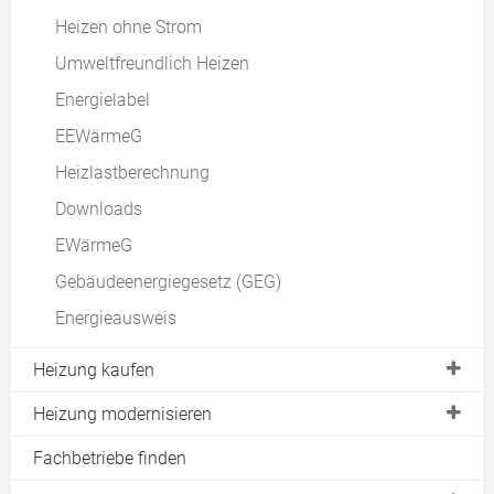
Heizen ohne Strom
Umweltfreundlich Heizen
Energielabel
EEWärmeG
Heizlastberechnung
Downloads
EWärmeG
Gebäudeenergiegesetz (GEG)
Energieausweis
Heizung kaufen
BAFA Zuschuss
Heizung modernisieren
Kesseltauschbonus
Heizungssanierung
Fachbetriebe finden
KfW Förderung Heizung
Solare Nachrüstung