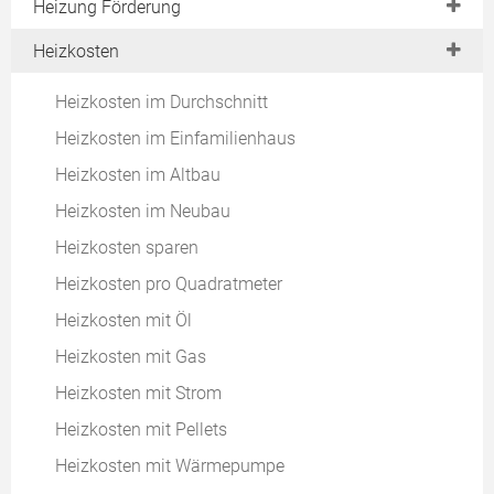
Pelletheizung Kosten
Heizung Förderung
Hybridheizung
Wartungsvertrag
Heizkurve einstellen
Holzheizung Kosten
Heizungsvergleich
Renewable Ready
Heizkosten
Günstigste Heizung
Heizrohre isolieren
Solarthermie Kosten
Heizung mieten
Individueller Sanierungsfahrplan (iSFP)
APEE
Heizung entlüften
Heizkosten im Durchschnitt
BHKW Kosten
Pelletheizung oder Wärmepumpe
Heizung gluckert
Heizkosten im Einfamilienhaus
Wie Heizen?
Heizung plätschert
Heizkosten im Altbau
Günstig Heizen
Sanierungsatlas
Heizkosten im Neubau
Sparsam Heizen
Energielabel für alte Heizkessel
Heizkosten sparen
Heizen ohne Strom
Heizung tropft
Heizkosten pro Quadratmeter
Umweltfreundlich Heizen
Heizkosten mit Öl
Energielabel
Heizkosten mit Gas
EEWärmeG
Heizkosten mit Strom
Heizlastberechnung
Heizkosten mit Pellets
Downloads
Heizkosten mit Wärmepumpe
EWärmeG