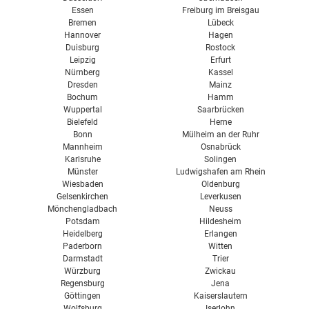
Vent 4000 CC Bosch
Essen
Freiburg im Breisgau
Bremen
Lübeck
Hannover
Hagen
Duisburg
Rostock
Leipzig
Erfurt
Nürnberg
Kassel
Dresden
Mainz
Bochum
Hamm
Wuppertal
Saarbrücken
Bielefeld
Herne
Bonn
Mülheim an der Ruhr
Mannheim
Osnabrück
Karlsruhe
Solingen
Münster
Ludwigshafen am Rhein
Wiesbaden
Oldenburg
Gelsenkirchen
Leverkusen
Mönchengladbach
Neuss
Potsdam
Hildesheim
Heidelberg
Erlangen
Paderborn
Witten
Darmstadt
Trier
Würzburg
Zwickau
Regensburg
Jena
Göttingen
Kaiserslautern
Wolfsburg
Iserlohn