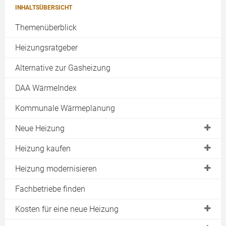
INHALTSÜBERSICHT
Themenüberblick
Heizungsratgeber
Alternative zur Gasheizung
DAA WärmeIndex
Kommunale Wärmeplanung
Neue Heizung
Heizungswechsel jetzt!
Heizung kaufen
Moderne Heizung
BAFA Zuschuss
Heizung modernisieren
Alternative Heizung
Kesseltauschbonus
Heizungssanierung
Fachbetriebe finden
Wasserstoff-Heizung
KfW Förderung Heizung
Solare Nachrüstung
Kosten für eine neue Heizung
Effiziente Heizung
Progres.nrw
Heizung wird nicht warm