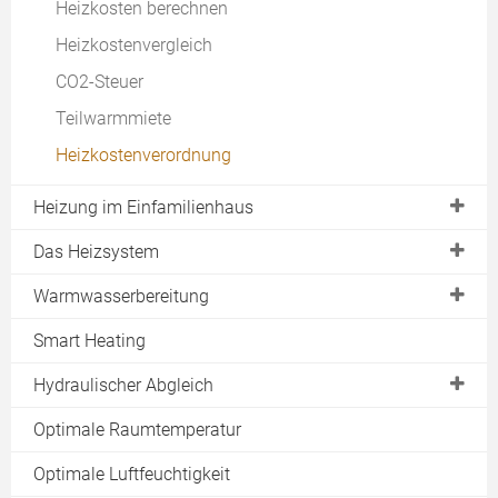
Heizkosten berechnen
Gebäudeenergiegesetz (GEG)
Heizkostenvergleich
Energieausweis
CO2-Steuer
Teilwarmmiete
Heizkostenverordnung
Heizung im Einfamilienhaus
Heizung im Neubau
Das Heizsystem
Heizung im Passivhaus
Regenerativ Heizen
Warmwasserbereitung
Heizung im Mehrfamilienhaus
Mit Gas & Öl heizen
Zentrale Warmwasserbereitung
Smart Heating
Wie viel kW?
Wärmespeicher
Dezentrale Warmwasserbereitung
Hydraulischer Abgleich
Heizungswartung
Heizkreislauf
Solare Warmwasserbereitung
Kosten eines hydraulischen Abgleichs
Optimale Raumtemperatur
Heizungscheck
Umwälzpumpe
Warmwasser Kosten
Hydraulischer Abgleich Förderung
Optimale Luftfeuchtigkeit
Heizungspumpe
Zirkulationspumpe