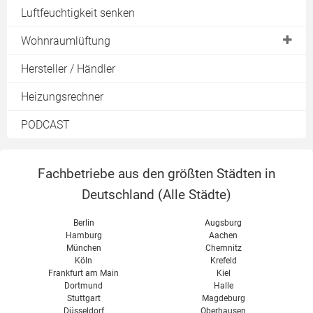
Hydraulischer Abgleich Heizung
Hocheffizienzpumpe
Luftfeuchtigkeit senken
Legionellen
Hydraulischer Abgleich Fußbodenheizung
Stromverbrauch einer Heizungspumpe
Frischwasserstation
Wohnraumlüftung
Hydraulischer Abgleich Einrohrheizung
Preise für Umwälzpumpen
Durchlauferhitzer Test
Überblick Lüftungsanlagen
Hersteller / Händler
Hydraulischer Abgleich Software
Heizungspumpe austauschen
Lüftungskonzept
Heizungsrechner
Steuerung einer Umwälzpumpe
Zentrale Lüftungsanlage
Heizungspumpe Förderung
PODCAST
Dezentrale Lüftungsanlage
Heizungspumpe Test
Wärmerückgewinnung
Wärmetauscher
Fachbetriebe aus den größten Städten in
Abluftanlage
Deutschland (
Alle Städte
)
Wohnraumlüftung im Altbau
Berlin
Augsburg
Wohnraumlüftung im Neubau
Hamburg
Aachen
München
Chemnitz
Passivhaus Lüftung
Köln
Krefeld
Wohnraumlüftung Kosten
Frankfurt am Main
Kiel
Dortmund
Halle
Wohnraumlüftung Test
Stuttgart
Magdeburg
Düsseldorf
Oberhausen