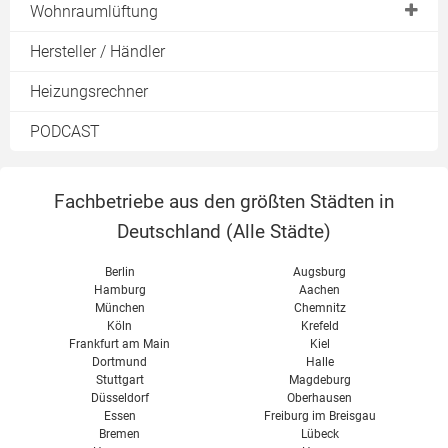
Frischwasserstation
Wohnraumlüftung
Hydraulischer Abgleich Einrohrheizung
Durchlauferhitzer Test
Überblick Lüftungsanlagen
Hersteller / Händler
Hydraulischer Abgleich Software
Lüftungskonzept
Heizungsrechner
Zentrale Lüftungsanlage
PODCAST
Dezentrale Lüftungsanlage
Wärmerückgewinnung
Fachbetriebe aus den größten Städten in
Abluftanlage
Deutschland (
Alle Städte
)
Wohnraumlüftung im Altbau
Berlin
Augsburg
Wohnraumlüftung im Neubau
Hamburg
Aachen
München
Chemnitz
Passivhaus Lüftung
Köln
Krefeld
Wohnraumlüftung Kosten
Frankfurt am Main
Kiel
Dortmund
Halle
Wohnraumlüftung Test
Stuttgart
Magdeburg
Düsseldorf
Oberhausen
Vent 4000 CC Bosch
Essen
Freiburg im Breisgau
Bremen
Lübeck