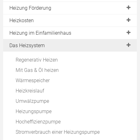
Progres.nrw
Heizung wird nicht warm
Pelletheizung Kosten
Heizung Förderung
Hybridheizung
Wartungsvertrag
Heizkurve einstellen
Holzheizung Kosten
Heizungsvergleich
Renewable Ready
Heizkosten
Günstigste Heizung
Heizrohre isolieren
Solarthermie Kosten
Heizung mieten
Individueller Sanierungsfahrplan (iSFP)
APEE
Heizkosten im Durchschnitt
Heizung im Einfamilienhaus
Heizung entlüften
BHKW Kosten
Pelletheizung oder Wärmepumpe
Heizkosten im Einfamilienhaus
Heizung gluckert
Heizung im Neubau
Das Heizsystem
Wie Heizen?
Heizkosten im Altbau
Heizung plätschert
Heizung im Passivhaus
Günstig Heizen
Regenerativ Heizen
Heizkosten im Neubau
Sanierungsatlas
Heizung im Mehrfamilienhaus
Sparsam Heizen
Mit Gas & Öl heizen
Heizkosten sparen
Energielabel für alte Heizkessel
Wie viel kW?
Heizen ohne Strom
Wärmespeicher
Heizkosten pro Quadratmeter
Heizung tropft
Heizungswartung
Umweltfreundlich Heizen
Heizkreislauf
Heizkosten mit Öl
Heizungscheck
Energielabel
Umwälzpumpe
Heizkosten mit Gas
EEWärmeG
Heizungspumpe
Heizkosten mit Strom
Heizlastberechnung
Hocheffizienzpumpe
Heizkosten mit Pellets
Downloads
Stromverbrauch einer Heizungspumpe
Heizkosten mit Wärmepumpe