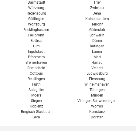
Darmstadt
Trier
Würzburg
Zwickau
Regensburg
Jena
Göttingen
Kaiserslautern
Wolfsburg
Iserlohn
Recklinghausen
Gütersloh
Heilbronn
Schwerin
Bottrop
Düren
Ulm
Ratingen
Ingolstadt
Lünen
Pforzheim
Marl
Bremerhaven
Hanau
Remscheid
Velbert
Cottbus
Ludwigsburg
Reutlingen
Flensburg
Fürth
Wilhelmshaven
Salzgitter
Tübingen
Moers
Minden
Siegen
Villingen-Schwenningen
Koblenz
Worms
Bergisch Gladbach
Konstanz
Gera
Dorsten