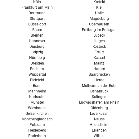
Köln
Krefeld
Wohnraumlüftung Kosten
Frankfurt am Main
Kiel
Dortmund
Halle
Wohnraumlüftung Test
Stuttgart
Magdeburg
Düsseldorf
Oberhausen
Vent 4000 CC Bosch
Essen
Freiburg im Breisgau
Bremen
Lübeck
Hannover
Hagen
Duisburg
Rostock
Leipzig
Erfurt
Nürnberg
Kassel
Dresden
Mainz
Bochum
Hamm
Wuppertal
Saarbrücken
Bielefeld
Herne
Bonn
Mülheim an der Ruhr
Mannheim
Osnabrück
Karlsruhe
Solingen
Münster
Ludwigshafen am Rhein
Wiesbaden
Oldenburg
Gelsenkirchen
Leverkusen
Mönchengladbach
Neuss
Potsdam
Hildesheim
Heidelberg
Erlangen
Paderborn
Witten