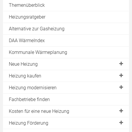
Themenüberblick
Heizungsratgeber
Alternative zur Gasheizung
DAA WärmeIndex
Kommunale Wärmeplanung
Neue Heizung
Heizungswechsel jetzt!
Heizung kaufen
Moderne Heizung
BAFA Zuschuss
Heizung modernisieren
Alternative Heizung
Kesseltauschbonus
Heizungssanierung
Fachbetriebe finden
Wasserstoff-Heizung
KfW Förderung Heizung
Solare Nachrüstung
Kosten für eine neue Heizung
Effiziente Heizung
Progres.nrw
Heizung wird nicht warm
Pelletheizung Kosten
Heizung Förderung
Hybridheizung
Wartungsvertrag
Heizkurve einstellen
Holzheizung Kosten