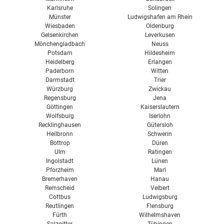
Karlsruhe
Solingen
Münster
Ludwigshafen am Rhein
Wiesbaden
Oldenburg
Gelsenkirchen
Leverkusen
Mönchengladbach
Neuss
Potsdam
Hildesheim
Heidelberg
Erlangen
Paderborn
Witten
Darmstadt
Trier
Würzburg
Zwickau
Regensburg
Jena
Göttingen
Kaiserslautern
Wolfsburg
Iserlohn
Recklinghausen
Gütersloh
Heilbronn
Schwerin
Bottrop
Düren
Ulm
Ratingen
Ingolstadt
Lünen
Pforzheim
Marl
Bremerhaven
Hanau
Remscheid
Velbert
Cottbus
Ludwigsburg
Reutlingen
Flensburg
Fürth
Wilhelmshaven
Salzgitter
Tübingen