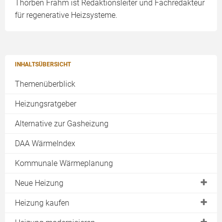
Thorben Frahm ist Redaktionsleiter und Fachredakteur
für regenerative Heizsysteme.
INHALTSÜBERSICHT
Themenüberblick
Heizungsratgeber
Alternative zur Gasheizung
DAA WärmeIndex
Kommunale Wärmeplanung
Neue Heizung
Heizungswechsel jetzt!
Heizung kaufen
Moderne Heizung
BAFA Zuschuss