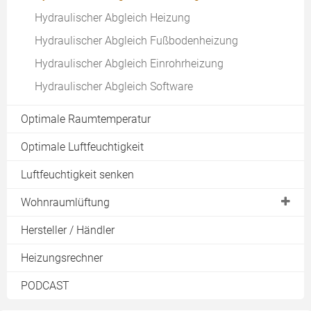
Zirkulationspumpe
EEWärmeG
Heizkosten mit Strom
Hydraulischer Abgleich Heizung
Hocheffizienzpumpe
Legionellen
Heizlastberechnung
Heizkosten mit Pellets
Hydraulischer Abgleich Fußbodenheizung
Stromverbrauch einer Heizungspumpe
Frischwasserstation
Downloads
Heizkosten mit Wärmepumpe
Hydraulischer Abgleich Einrohrheizung
Preise für Umwälzpumpen
Durchlauferhitzer Test
EWärmeG
Heizkosten berechnen
Hydraulischer Abgleich Software
Heizungspumpe austauschen
Gebäudeenergiegesetz (GEG)
Heizkostenvergleich
Steuerung einer Umwälzpumpe
Energieausweis
Optimale Raumtemperatur
CO2-Steuer
Heizungspumpe Förderung
Optimale Luftfeuchtigkeit
Teilwarmmiete
Heizungspumpe Test
Heizkostenverordnung
Luftfeuchtigkeit senken
Wärmetauscher
Wohnraumlüftung
Überblick Lüftungsanlagen
Hersteller / Händler
Lüftungskonzept
Heizungsrechner
Zentrale Lüftungsanlage
PODCAST
Dezentrale Lüftungsanlage