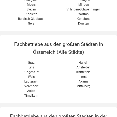
Moers
Minden
Siegen
Villingen-Schwenningen
Koblenz
Worms
Bergisch Gladbach
Konstanz
Gera
Dorsten
Fachbetriebe aus den größten Städten in
Österreich (
Alle Städte
)
Graz
Hallein
Linz
Ansfelden
Klagenfurt
Knittelfeld
Wels
Imst
Lauterach
Axams
Vorchdorf
Mittelberg
Asten
Timelkam
Fachbetriebe aus den größten Städten in der