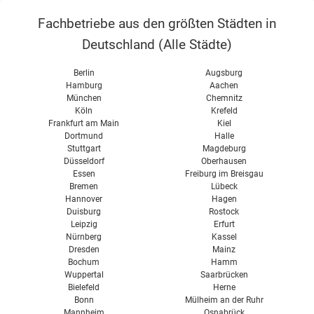
Wärmerückgewinnung
Fachbetriebe aus den größten Städten in
Abluftanlage
Deutschland (
Alle Städte
)
Wohnraumlüftung im Altbau
Berlin
Augsburg
Wohnraumlüftung im Neubau
Hamburg
Aachen
München
Chemnitz
Passivhaus Lüftung
Köln
Krefeld
Wohnraumlüftung Kosten
Frankfurt am Main
Kiel
Dortmund
Halle
Wohnraumlüftung Test
Stuttgart
Magdeburg
Düsseldorf
Oberhausen
Vent 4000 CC Bosch
Essen
Freiburg im Breisgau
Bremen
Lübeck
Hannover
Hagen
Duisburg
Rostock
Leipzig
Erfurt
Nürnberg
Kassel
Dresden
Mainz
Bochum
Hamm
Wuppertal
Saarbrücken
Bielefeld
Herne
Bonn
Mülheim an der Ruhr
Mannheim
Osnabrück