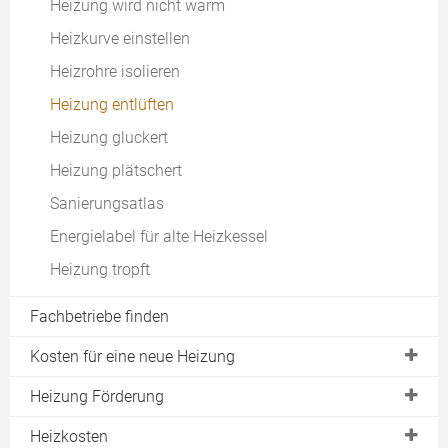
Heizung wird nicht warm
Hybridheizung
Wartungsvertrag
Heizkurve einstellen
Heizungsvergleich
Günstigste Heizung
Heizrohre isolieren
Heizung mieten
APEE
Heizung entlüften
Pelletheizung oder Wärmepumpe
Heizung gluckert
Wie Heizen?
Heizung plätschert
Günstig Heizen
Sanierungsatlas
Sparsam Heizen
Energielabel für alte Heizkessel
Heizen ohne Strom
Heizung tropft
Umweltfreundlich Heizen
Energielabel
Fachbetriebe finden
EEWärmeG
Kosten für eine neue Heizung
Heizlastberechnung
Pelletheizung Kosten
Heizung Förderung
Downloads
Holzheizung Kosten
Renewable Ready
Heizkosten
EWärmeG