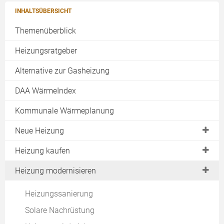
INHALTSÜBERSICHT
Themenüberblick
Heizungsratgeber
Alternative zur Gasheizung
DAA WärmeIndex
Kommunale Wärmeplanung
Neue Heizung
Heizungswechsel jetzt!
Heizung kaufen
Moderne Heizung
BAFA Zuschuss
Heizung modernisieren
Alternative Heizung
Kesseltauschbonus
Heizungssanierung
Wasserstoff-Heizung
KfW Förderung Heizung
Solare Nachrüstung
Effiziente Heizung
Progres.nrw