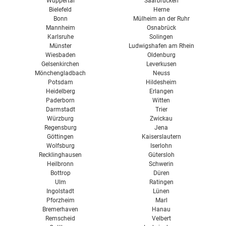
Wuppertal
Saarbrücken
Bielefeld
Herne
Bonn
Mülheim an der Ruhr
Mannheim
Osnabrück
Karlsruhe
Solingen
Münster
Ludwigshafen am Rhein
Wiesbaden
Oldenburg
Gelsenkirchen
Leverkusen
Mönchengladbach
Neuss
Potsdam
Hildesheim
Heidelberg
Erlangen
Paderborn
Witten
Darmstadt
Trier
Würzburg
Zwickau
Regensburg
Jena
Göttingen
Kaiserslautern
Wolfsburg
Iserlohn
Recklinghausen
Gütersloh
Heilbronn
Schwerin
Bottrop
Düren
Ulm
Ratingen
Ingolstadt
Lünen
Pforzheim
Marl
Bremerhaven
Hanau
Remscheid
Velbert