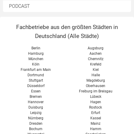
Zentrale Lüftungsanlage
CO2-Steuer
Heizungspumpe Förderung
PODCAST
Dezentrale Lüftungsanlage
Teilwarmmiete
Heizungspumpe Test
Wärmerückgewinnung
Heizkostenverordnung
Wärmetauscher
Fachbetriebe aus den größten Städten in
Abluftanlage
Deutschland (
Alle Städte
)
Wohnraumlüftung im Altbau
Berlin
Augsburg
Wohnraumlüftung im Neubau
Hamburg
Aachen
München
Chemnitz
Passivhaus Lüftung
Köln
Krefeld
Wohnraumlüftung Kosten
Frankfurt am Main
Kiel
Dortmund
Halle
Wohnraumlüftung Test
Stuttgart
Magdeburg
Düsseldorf
Oberhausen
Vent 4000 CC Bosch
Essen
Freiburg im Breisgau
Bremen
Lübeck
Hannover
Hagen
Duisburg
Rostock
Leipzig
Erfurt
Nürnberg
Kassel
Dresden
Mainz
Bochum
Hamm