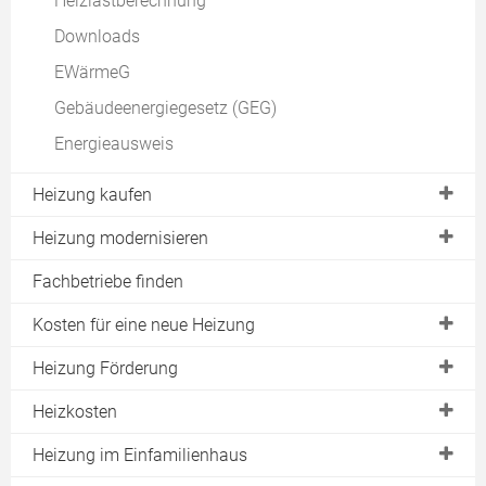
Heizlastberechnung
Downloads
EWärmeG
Gebäudeenergiegesetz (GEG)
Energieausweis
Heizung kaufen
BAFA Zuschuss
Heizung modernisieren
Kesseltauschbonus
Heizungssanierung
Fachbetriebe finden
KfW Förderung Heizung
Solare Nachrüstung
Kosten für eine neue Heizung
Progres.nrw
Heizung wird nicht warm
Pelletheizung Kosten
Heizung Förderung
Wartungsvertrag
Heizkurve einstellen
Holzheizung Kosten
Renewable Ready
Heizkosten
Günstigste Heizung
Heizrohre isolieren
Solarthermie Kosten
Individueller Sanierungsfahrplan (iSFP)
APEE
Heizkosten im Durchschnitt
Heizung im Einfamilienhaus
Heizung entlüften
BHKW Kosten