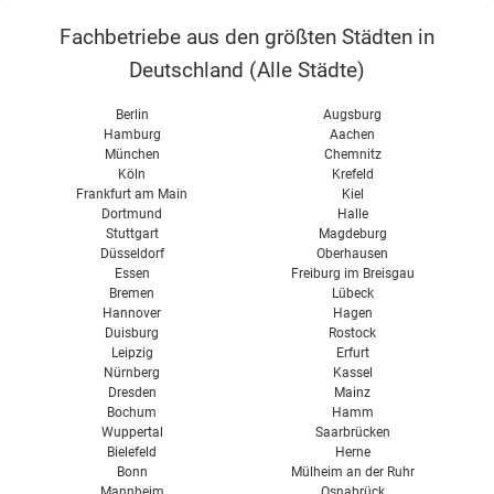
Wärmerückgewinnung
Heizkostenverordnung
Wärmetauscher
Fachbetriebe aus den größten Städten in
Abluftanlage
Deutschland (
Alle Städte
)
Wohnraumlüftung im Altbau
Berlin
Augsburg
Wohnraumlüftung im Neubau
Hamburg
Aachen
München
Chemnitz
Passivhaus Lüftung
Köln
Krefeld
Wohnraumlüftung Kosten
Frankfurt am Main
Kiel
Dortmund
Halle
Wohnraumlüftung Test
Stuttgart
Magdeburg
Düsseldorf
Oberhausen
Vent 4000 CC Bosch
Essen
Freiburg im Breisgau
Bremen
Lübeck
Hannover
Hagen
Duisburg
Rostock
Leipzig
Erfurt
Nürnberg
Kassel
Dresden
Mainz
Bochum
Hamm
Wuppertal
Saarbrücken
Bielefeld
Herne
Bonn
Mülheim an der Ruhr
Mannheim
Osnabrück