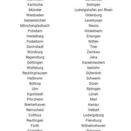
Karlsruhe
Solingen
Münster
Ludwigshafen am Rhein
Wiesbaden
Oldenburg
Gelsenkirchen
Leverkusen
Mönchengladbach
Neuss
Potsdam
Hildesheim
Heidelberg
Erlangen
Paderborn
Witten
Darmstadt
Trier
Würzburg
Zwickau
Regensburg
Jena
Göttingen
Kaiserslautern
Wolfsburg
Iserlohn
Recklinghausen
Gütersloh
Heilbronn
Schwerin
Bottrop
Düren
Ulm
Ratingen
Ingolstadt
Lünen
Pforzheim
Marl
Bremerhaven
Hanau
Remscheid
Velbert
Cottbus
Ludwigsburg
Reutlingen
Flensburg
Fürth
Wilhelmshaven