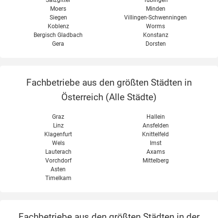
Salzgitter
Tübingen
Moers
Minden
Siegen
Villingen-Schwenningen
Koblenz
Worms
Bergisch Gladbach
Konstanz
Gera
Dorsten
Fachbetriebe aus den größten Städten in
Österreich (
Alle Städte
)
Graz
Hallein
Linz
Ansfelden
Klagenfurt
Knittelfeld
Wels
Imst
Lauterach
Axams
Vorchdorf
Mittelberg
Asten
Timelkam
Fachbetriebe aus den größten Städten in der