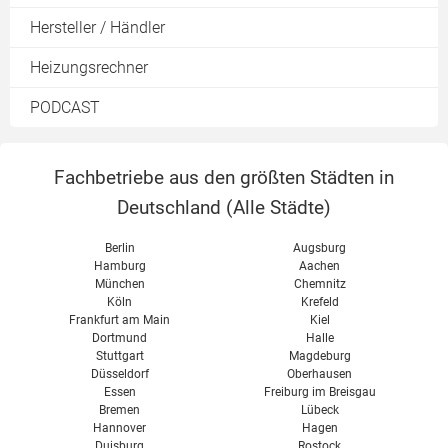
Preise für Umwälzpumpen
Durchlauferhitzer Test
Überblick Lüftungsanlagen
Heizkosten berechnen
Hersteller / Händler
Hydraulischer Abgleich Software
Heizungspumpe austauschen
Lüftungskonzept
Heizkostenvergleich
Heizungsrechner
Steuerung einer Umwälzpumpe
Zentrale Lüftungsanlage
CO2-Steuer
Heizungspumpe Förderung
PODCAST
Dezentrale Lüftungsanlage
Teilwarmmiete
Heizungspumpe Test
Wärmerückgewinnung
Heizkostenverordnung
Wärmetauscher
Fachbetriebe aus den größten Städten in
Abluftanlage
Deutschland (
Alle Städte
)
Wohnraumlüftung im Altbau
Berlin
Augsburg
Wohnraumlüftung im Neubau
Hamburg
Aachen
München
Chemnitz
Passivhaus Lüftung
Köln
Krefeld
Wohnraumlüftung Kosten
Frankfurt am Main
Kiel
Dortmund
Halle
Wohnraumlüftung Test
Stuttgart
Magdeburg
Düsseldorf
Oberhausen
Vent 4000 CC Bosch
Essen
Freiburg im Breisgau
Bremen
Lübeck
Hannover
Hagen
Duisburg
Rostock