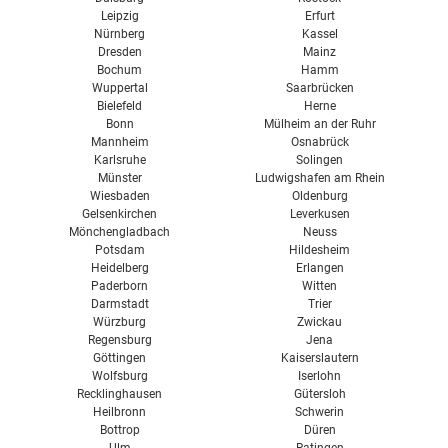
Leipzig
Erfurt
Nürnberg
Kassel
Dresden
Mainz
Bochum
Hamm
Wuppertal
Saarbrücken
Bielefeld
Herne
Bonn
Mülheim an der Ruhr
Mannheim
Osnabrück
Karlsruhe
Solingen
Münster
Ludwigshafen am Rhein
Wiesbaden
Oldenburg
Gelsenkirchen
Leverkusen
Mönchengladbach
Neuss
Potsdam
Hildesheim
Heidelberg
Erlangen
Paderborn
Witten
Darmstadt
Trier
Würzburg
Zwickau
Regensburg
Jena
Göttingen
Kaiserslautern
Wolfsburg
Iserlohn
Recklinghausen
Gütersloh
Heilbronn
Schwerin
Bottrop
Düren