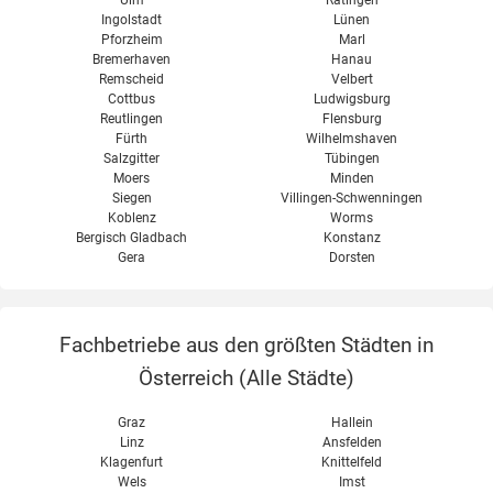
Ulm
Ratingen
Ingolstadt
Lünen
Pforzheim
Marl
Bremerhaven
Hanau
Remscheid
Velbert
Cottbus
Ludwigsburg
Reutlingen
Flensburg
Fürth
Wilhelmshaven
Salzgitter
Tübingen
Moers
Minden
Siegen
Villingen-Schwenningen
Koblenz
Worms
Bergisch Gladbach
Konstanz
Gera
Dorsten
Fachbetriebe aus den größten Städten in
Österreich (
Alle Städte
)
Graz
Hallein
Linz
Ansfelden
Klagenfurt
Knittelfeld
Wels
Imst