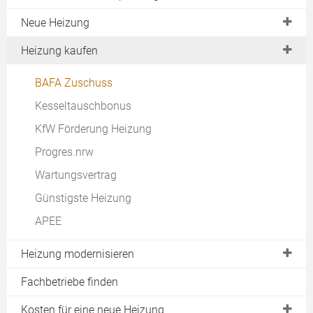
Neue Heizung
Heizungswechsel jetzt!
Heizung kaufen
Moderne Heizung
BAFA Zuschuss
Alternative Heizung
Kesseltauschbonus
Wasserstoff-Heizung
KfW Förderung Heizung
Effiziente Heizung
Progres.nrw
Hybridheizung
Wartungsvertrag
Heizungsvergleich
Günstigste Heizung
Heizung mieten
APEE
Pelletheizung oder Wärmepumpe
Heizung modernisieren
Wie Heizen?
Günstig Heizen
Heizungssanierung
Fachbetriebe finden
Sparsam Heizen
Solare Nachrüstung
Kosten für eine neue Heizung