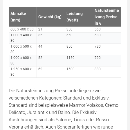
Natursteinhe
Abmaße
Leistung
Gewicht (kg)
izung Preise
(mm)
(Watt)
in €
600 x 400 x 30
21
350
560
1.000 x 400 x
35
650
680
30
1.000 x 500 x
44
850
730
30
1.000 x 600 x
52
1150
790
30
1.250 x 600 x
62
1500
880
30
Die Natursteinheizung Preise unterliegen zwei
verschiedenen Kategorien: Standard und Exklusiv.
Standard sind beispielsweise Marmor Volakos, Cremo
Delicato, Jura antik und Daino. Die Exklusiv
Ausführungen sind als Salome, Tinos oder Rosso
Verona erhältlich. Auch Sonderanfertigen wie runde