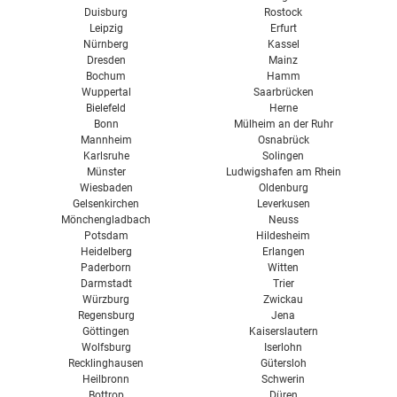
Duisburg
Rostock
Leipzig
Erfurt
Nürnberg
Kassel
Dresden
Mainz
Bochum
Hamm
Wuppertal
Saarbrücken
Bielefeld
Herne
Bonn
Mülheim an der Ruhr
Mannheim
Osnabrück
Karlsruhe
Solingen
Münster
Ludwigshafen am Rhein
Wiesbaden
Oldenburg
Gelsenkirchen
Leverkusen
Mönchengladbach
Neuss
Potsdam
Hildesheim
Heidelberg
Erlangen
Paderborn
Witten
Darmstadt
Trier
Würzburg
Zwickau
Regensburg
Jena
Göttingen
Kaiserslautern
Wolfsburg
Iserlohn
Recklinghausen
Gütersloh
Heilbronn
Schwerin
Bottrop
Düren