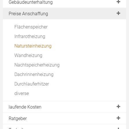
Durchlauferhitzer
Gebäudeunterhaltung
Nachtspeicherofen
Konvektor
Kleindurchlauferhitzer
Aufladesteuerung
Hallenheizung
Preise Anschaffung
Infrarotstrahler
Speicher & Boiler
Vorteile & Nachteile
Freiflächenheizung
Flächenspeicher
Elektrokamin
Rechner
Rohrbegleitheizung
Infrarotheizung
Heizteppich
Dachrinnenheizung
Natursteinheizung
Wandheizung
Nachtspeicherheizung
Dachrinnenheizung
Durchlauferhitzer
diverse
laufende Kosten
Varianten
Ratgeber
Heizleistung (kW)
Systeme