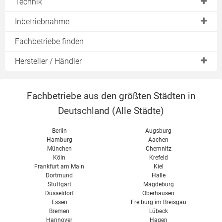
Technik
Stromverbrauch
Speicherheizungen
Heizen mit Strom
Inbetriebnahme
Direktheizungen
Steuerung
Anschlußverordnung
Fachbetriebe finden
Flächenheizungen
freie Konvektion
Anschlußbedingungen
Hersteller / Händler
Konvektion
erzwungene Konvektion
EVO
Wärmestrahlung
Zertifizierungen
Fachbetriebe aus den größten Städten in
Lucht LHZ
Heizstrom
Deutschland (
Alle Städte
)
Thermotec
Umweltbilanz
Vor- & Nachteile
Berlin
Augsburg
Hamburg
Aachen
München
Chemnitz
Köln
Krefeld
Frankfurt am Main
Kiel
Dortmund
Halle
Stuttgart
Magdeburg
Düsseldorf
Oberhausen
Essen
Freiburg im Breisgau
Bremen
Lübeck
Hannover
Hagen