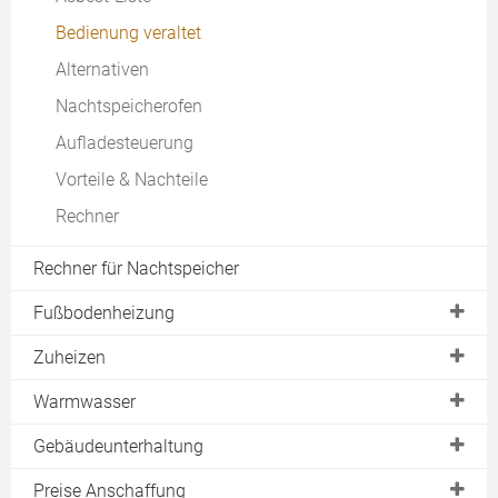
Fußbodenheizung
Bedienung veraltet
Alternativen
Nachtspeicherofen
Aufladesteuerung
Vorteile & Nachteile
Rechner
Rechner für Nachtspeicher
Fußbodenheizung
Fußleistenheizung
Zuheizen
Schnellheizer
Warmwasser
Radiator
Durchlauferhitzer
Gebäudeunterhaltung
Konvektor
Kleindurchlauferhitzer
Hallenheizung
Preise Anschaffung