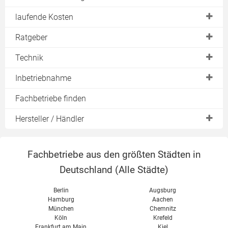
Infrarotstrahler
Speicher & Boiler
Freiflächenheizung
Flächenspeicher
laufende Kosten
Elektrokamin
Rohrbegleitheizung
Infrarotheizung
Varianten
Ratgeber
Heizteppich
Dachrinnenheizung
Natursteinheizung
Heizleistung (kW)
Systeme
Technik
Wandheizung
Stromverbrauch
Speicherheizungen
Heizen mit Strom
Inbetriebnahme
Nachtspeicherheizung
Direktheizungen
Steuerung
Anschlußverordnung
Fachbetriebe finden
Dachrinnenheizung
Flächenheizungen
freie Konvektion
Anschlußbedingungen
Durchlauferhitzer
Hersteller / Händler
Konvektion
erzwungene Konvektion
diverse
EVO
Wärmestrahlung
Zertifizierungen
Fachbetriebe aus den größten Städten in
Lucht LHZ
Heizstrom
Deutschland (
Alle Städte
)
Thermotec
Umweltbilanz
Vor- & Nachteile
Berlin
Augsburg
Hamburg
Aachen
München
Chemnitz
Köln
Krefeld
Frankfurt am Main
Kiel