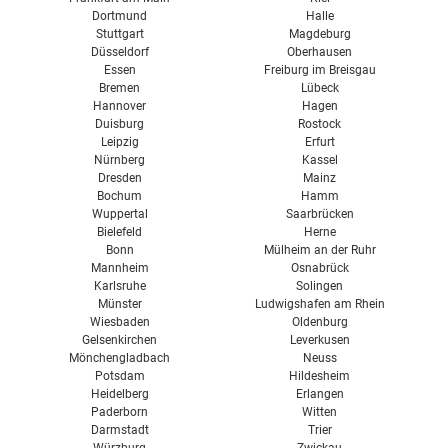
Dortmund
Halle
Stuttgart
Magdeburg
Düsseldorf
Oberhausen
Essen
Freiburg im Breisgau
Bremen
Lübeck
Hannover
Hagen
Duisburg
Rostock
Leipzig
Erfurt
Nürnberg
Kassel
Dresden
Mainz
Bochum
Hamm
Wuppertal
Saarbrücken
Bielefeld
Herne
Bonn
Mülheim an der Ruhr
Mannheim
Osnabrück
Karlsruhe
Solingen
Münster
Ludwigshafen am Rhein
Wiesbaden
Oldenburg
Gelsenkirchen
Leverkusen
Mönchengladbach
Neuss
Potsdam
Hildesheim
Heidelberg
Erlangen
Paderborn
Witten
Darmstadt
Trier