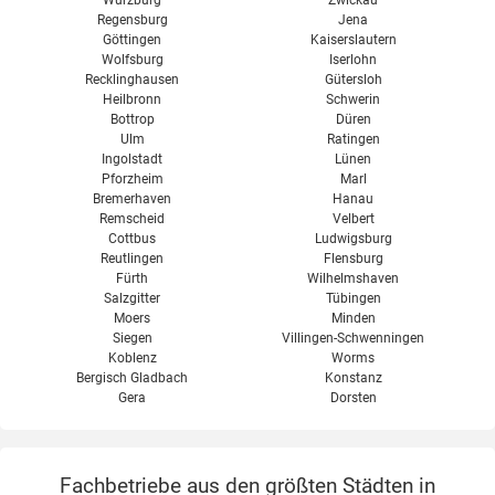
Würzburg
Zwickau
Regensburg
Jena
Göttingen
Kaiserslautern
Wolfsburg
Iserlohn
Recklinghausen
Gütersloh
Heilbronn
Schwerin
Bottrop
Düren
Ulm
Ratingen
Ingolstadt
Lünen
Pforzheim
Marl
Bremerhaven
Hanau
Remscheid
Velbert
Cottbus
Ludwigsburg
Reutlingen
Flensburg
Fürth
Wilhelmshaven
Salzgitter
Tübingen
Moers
Minden
Siegen
Villingen-Schwenningen
Koblenz
Worms
Bergisch Gladbach
Konstanz
Gera
Dorsten
Fachbetriebe aus den größten Städten in