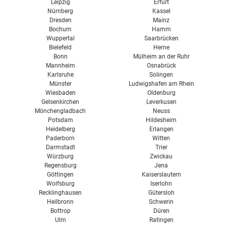
Leipzig
Erfurt
Nürnberg
Kassel
Dresden
Mainz
Bochum
Hamm
Wuppertal
Saarbrücken
Bielefeld
Herne
Bonn
Mülheim an der Ruhr
Mannheim
Osnabrück
Karlsruhe
Solingen
Münster
Ludwigshafen am Rhein
Wiesbaden
Oldenburg
Gelsenkirchen
Leverkusen
Mönchengladbach
Neuss
Potsdam
Hildesheim
Heidelberg
Erlangen
Paderborn
Witten
Darmstadt
Trier
Würzburg
Zwickau
Regensburg
Jena
Göttingen
Kaiserslautern
Wolfsburg
Iserlohn
Recklinghausen
Gütersloh
Heilbronn
Schwerin
Bottrop
Düren
Ulm
Ratingen