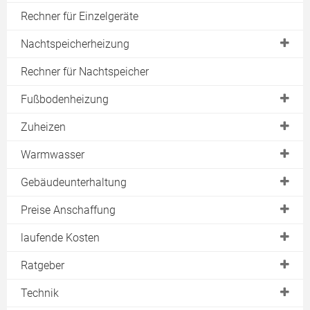
Rechner für Einzelgeräte
Nachtspeicherheizung
Verbot aufgehoben
Rechner für Nachtspeicher
Asbestbelastung
Fußbodenheizung
Asbest-Liste
Fußleistenheizung
Zuheizen
Bedienung veraltet
Schnellheizer
Warmwasser
Alternativen
Radiator
Durchlauferhitzer
Gebäudeunterhaltung
Nachtspeicherofen
Konvektor
Kleindurchlauferhitzer
Aufladesteuerung
Hallenheizung
Preise Anschaffung
Infrarotstrahler
Speicher & Boiler
Vorteile & Nachteile
Freiflächenheizung
Flächenspeicher
laufende Kosten
Elektrokamin
Rechner
Rohrbegleitheizung
Infrarotheizung
Varianten
Ratgeber
Heizteppich
Dachrinnenheizung
Natursteinheizung
Heizleistung (kW)
Systeme
Technik
Wandheizung
Stromverbrauch