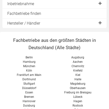
Speicherheizungen
Heizen mit Strom
Inbetriebnahme
Nachtspeicherheizung
Direktheizungen
Steuerung
Anschlußverordnung
Fachbetriebe finden
Dachrinnenheizung
Flächenheizungen
freie Konvektion
Anschlußbedingungen
Durchlauferhitzer
Hersteller / Händler
Konvektion
erzwungene Konvektion
diverse
EVO
Wärmestrahlung
Zertifizierungen
Fachbetriebe aus den größten Städten in
Lucht LHZ
Heizstrom
Deutschland (
Alle Städte
)
Thermotec
Umweltbilanz
Vor- & Nachteile
Berlin
Augsburg
Hamburg
Aachen
München
Chemnitz
Köln
Krefeld
Frankfurt am Main
Kiel
Dortmund
Halle
Stuttgart
Magdeburg
Düsseldorf
Oberhausen
Essen
Freiburg im Breisgau
Bremen
Lübeck
Hannover
Hagen
Duisburg
Rostock