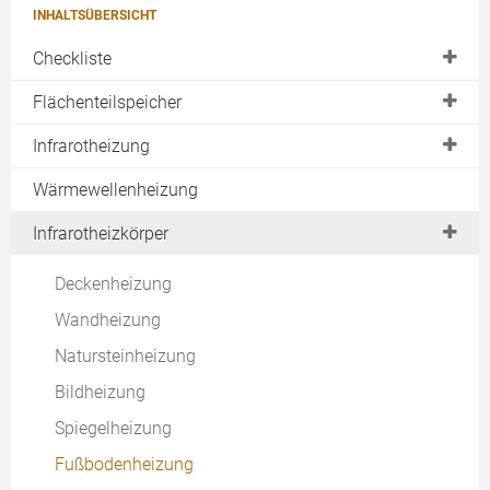
INHALTSÜBERSICHT
Checkliste
Einsatzbereiche
Flächenteilspeicher
baul. Machbarkeit
Heizverhalten
Infrarotheizung
finanz. Machbarkeit
Strombezug
Infrarotstrahlung
Wärmewellenheizung
Auftragsvergabe
Vor- & Nachteile
Geräteübersicht
Infrarotheizkörper
Download
Montage
Aufbau & Funktion
Deckenheizung
Rechner
Qualitätsvergleich
Wandheizung
Thermostate
Natursteinheizung
Kaufberatung
Bildheizung
Rechner
Spiegelheizung
Vor- und Nachteile
Fußbodenheizung