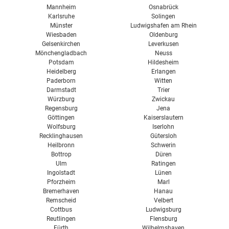
Mannheim
Osnabrück
Karlsruhe
Solingen
Münster
Ludwigshafen am Rhein
Wiesbaden
Oldenburg
Gelsenkirchen
Leverkusen
Mönchengladbach
Neuss
Potsdam
Hildesheim
Heidelberg
Erlangen
Paderborn
Witten
Darmstadt
Trier
Würzburg
Zwickau
Regensburg
Jena
Göttingen
Kaiserslautern
Wolfsburg
Iserlohn
Recklinghausen
Gütersloh
Heilbronn
Schwerin
Bottrop
Düren
Ulm
Ratingen
Ingolstadt
Lünen
Pforzheim
Marl
Bremerhaven
Hanau
Remscheid
Velbert
Cottbus
Ludwigsburg
Reutlingen
Flensburg
Fürth
Wilhelmshaven