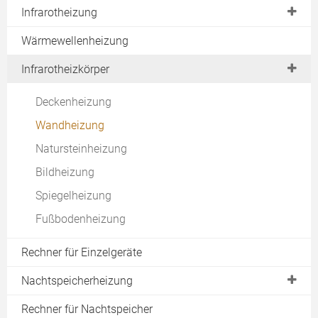
baul. Machbarkeit
Heizverhalten
Infrarotheizung
finanz. Machbarkeit
Strombezug
Infrarotstrahlung
Wärmewellenheizung
Auftragsvergabe
Vor- & Nachteile
Geräteübersicht
Infrarotheizkörper
Download
Montage
Aufbau & Funktion
Deckenheizung
Rechner
Qualitätsvergleich
Wandheizung
Thermostate
Natursteinheizung
Kaufberatung
Bildheizung
Rechner
Spiegelheizung
Vor- und Nachteile
Fußbodenheizung
Rechner für Einzelgeräte
Nachtspeicherheizung
Verbot aufgehoben
Rechner für Nachtspeicher