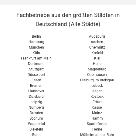
diverse
EVO
Wärmestrahlung
Zertifizierungen
Fachbetriebe aus den größten Städten in
Lucht LHZ
Heizstrom
Deutschland (
Alle Städte
)
Thermotec
Umweltbilanz
Vor- & Nachteile
Berlin
Augsburg
Hamburg
Aachen
München
Chemnitz
Köln
Krefeld
Frankfurt am Main
Kiel
Dortmund
Halle
Stuttgart
Magdeburg
Düsseldorf
Oberhausen
Essen
Freiburg im Breisgau
Bremen
Lübeck
Hannover
Hagen
Duisburg
Rostock
Leipzig
Erfurt
Nürnberg
Kassel
Dresden
Mainz
Bochum
Hamm
Wuppertal
Saarbrücken
Bielefeld
Herne
Bonn
Mülheim an der Ruhr