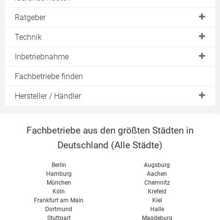
Infrarotheizung
Varianten
Ratgeber
Natursteinheizung
Heizleistung (kW)
Systeme
Technik
Wandheizung
Stromverbrauch
Speicherheizungen
Heizen mit Strom
Inbetriebnahme
Nachtspeicherheizung
Direktheizungen
Steuerung
Anschlußverordnung
Fachbetriebe finden
Dachrinnenheizung
Flächenheizungen
freie Konvektion
Anschlußbedingungen
Durchlauferhitzer
Hersteller / Händler
Konvektion
erzwungene Konvektion
diverse
EVO
Wärmestrahlung
Zertifizierungen
Fachbetriebe aus den größten Städten in
Lucht LHZ
Heizstrom
Deutschland (
Alle Städte
)
Thermotec
Umweltbilanz
Vor- & Nachteile
Berlin
Augsburg
Hamburg
Aachen
München
Chemnitz
Köln
Krefeld
Frankfurt am Main
Kiel
Dortmund
Halle
Stuttgart
Magdeburg