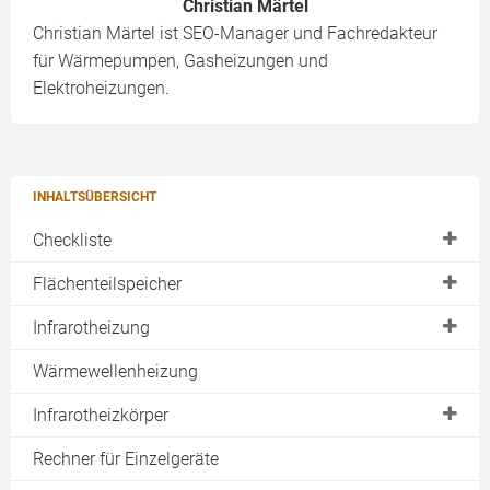
Christian Märtel
Christian Märtel ist SEO-Manager und Fachredakteur
für Wärmepumpen, Gasheizungen und
Elektroheizungen.
INHALTSÜBERSICHT
Checkliste
Einsatzbereiche
Flächenteilspeicher
baul. Machbarkeit
Heizverhalten
Infrarotheizung
finanz. Machbarkeit
Strombezug
Infrarotstrahlung
Wärmewellenheizung
Auftragsvergabe
Vor- & Nachteile
Geräteübersicht
Infrarotheizkörper
Download
Montage
Aufbau & Funktion
Deckenheizung
Rechner für Einzelgeräte
Rechner
Qualitätsvergleich