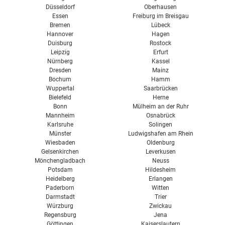
Düsseldorf
Oberhausen
Essen
Freiburg im Breisgau
Bremen
Lübeck
Hannover
Hagen
Duisburg
Rostock
Leipzig
Erfurt
Nürnberg
Kassel
Dresden
Mainz
Bochum
Hamm
Wuppertal
Saarbrücken
Bielefeld
Herne
Bonn
Mülheim an der Ruhr
Mannheim
Osnabrück
Karlsruhe
Solingen
Münster
Ludwigshafen am Rhein
Wiesbaden
Oldenburg
Gelsenkirchen
Leverkusen
Mönchengladbach
Neuss
Potsdam
Hildesheim
Heidelberg
Erlangen
Paderborn
Witten
Darmstadt
Trier
Würzburg
Zwickau
Regensburg
Jena
Göttingen
Kaiserslautern