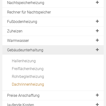
Wandheizung
Nachtspeicherheizung
Thermostate
Natursteinheizung
Verbot aufgehoben
Rechner für Nachtspeicher
Kaufberatung
Bildheizung
Asbestbelastung
Rechner
Fußbodenheizung
Spiegelheizung
Asbest-Liste
Vor- und Nachteile
Fußleistenheizung
Zuheizen
Fußbodenheizung
Bedienung veraltet
Schnellheizer
Warmwasser
Alternativen
Radiator
Durchlauferhitzer
Gebäudeunterhaltung
Nachtspeicherofen
Konvektor
Kleindurchlauferhitzer
Aufladesteuerung
Hallenheizung
Infrarotstrahler
Speicher & Boiler
Vorteile & Nachteile
Freiflächenheizung
Elektrokamin
Rechner
Rohrbegleitheizung
Heizteppich
Dachrinnenheizung
Preise Anschaffung
Flächenspeicher
laufende Kosten