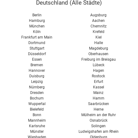
Deutschland (
Alle Städte
)
Vorgrube
Pflanzenöl
Fermenter
Berlin
Augsburg
Pellets
Hamburg
Aachen
Gärrestlager
München
Chemnitz
Hackschnitzel
Köln
Krefeld
Biogasspeicher
Frankfurt am Main
Kiel
Dortmund
Halle
Blockheizkraftwerk
Stuttgart
Magdeburg
Wirkungsgrad
Düsseldorf
Oberhausen
Essen
Freiburg im Breisgau
Leistung
Bremen
Lübeck
Hannover
Hagen
Substrate
Duisburg
Rostock
Leipzig
Erfurt
Faustzahlen
Nürnberg
Kassel
Dresden
Mainz
Gülle & Mist
Bochum
Hamm
Wuppertal
Saarbrücken
NawaRo
Bielefeld
Herne
Agroindustrie
Bonn
Mülheim an der Ruhr
Mannheim
Osnabrück
Kompost
Karlsruhe
Solingen
Münster
Ludwigshafen am Rhein
Wiesbaden
Oldenburg