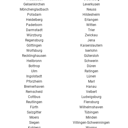
Gelsenkirchen
Leverkusen
Mönchengladbach
Neuss
Potsdam
Hildesheim
Heidelberg
Erlangen
Paderborn
Witten
Darmstadt
Trier
Würzburg
Zwickau
Regensburg
Jena
Göttingen
Kaiserslautern
Wolfsburg
Iserlohn
Recklinghausen
Gütersloh
Heilbronn
Schwerin
Bottrop
Düren
Ulm
Ratingen
Ingolstadt
Lünen
Pforzheim
Marl
Bremerhaven
Hanau
Remscheid
Velbert
Cottbus
Ludwigsburg
Reutlingen
Flensburg
Fürth
Wilhelmshaven
Salzgitter
Tübingen
Moers
Minden
Siegen
Villingen-Schwenningen
Koblenz
Worms