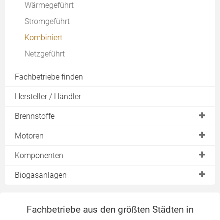
Wärmegeführt
Biogasanlage
Finanzierung
Stromgeführt
Contracting
Jahresdauerlinie
Kombiniert
Stromkennzahl
Netzgeführt
Fachbetriebe finden
Hersteller / Händler
Brennstoffe
Gas
Motoren
Öl
Dampfmotor
Komponenten
Holz & Biomasse
Stirlingmotor
Kältemaschine
Biogasanlagen
Erdgas
Ottomotor
Turbine
Funktion
Biogas
Dieselmotor
Fachbetriebe aus den größten Städten in
Aufbau
Heizöl
Brennstoffzelle