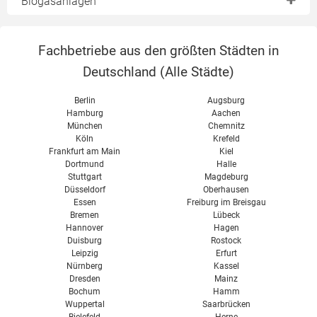
Biogasanlagen
Ottomotor
Turbine
Funktion
Dieselmotor
Fachbetriebe aus den größten Städten in
Aufbau
Brennstoffzelle
Deutschland (
Alle Städte
)
Vorgrube
Fermenter
Berlin
Augsburg
Hamburg
Aachen
Gärrestlager
München
Chemnitz
Köln
Krefeld
Biogasspeicher
Frankfurt am Main
Kiel
Dortmund
Halle
Blockheizkraftwerk
Stuttgart
Magdeburg
Wirkungsgrad
Düsseldorf
Oberhausen
Essen
Freiburg im Breisgau
Leistung
Bremen
Lübeck
Hannover
Hagen
Substrate
Duisburg
Rostock
Leipzig
Erfurt
Faustzahlen
Nürnberg
Kassel
Dresden
Mainz
Gülle & Mist
Bochum
Hamm
Wuppertal
Saarbrücken
NawaRo
Bielefeld
Herne