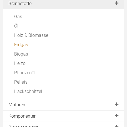
Brennstoffe
Contracting
Jahresdauerlinie
Kombiniert
Stromkennzahl
Gas
Netzgeführt
Öl
Holz & Biomasse
Erdgas
Biogas
Heizöl
Pflanzenöl
Pellets
Hackschnitzel
Motoren
Dampfmotor
Komponenten
Stirlingmotor
Kältemaschine