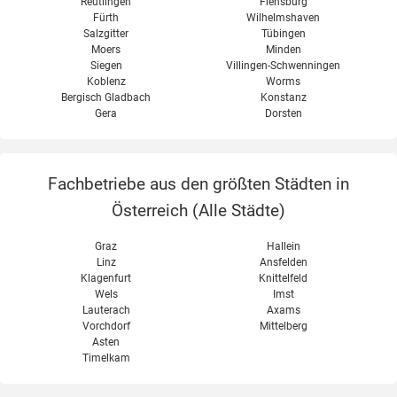
Reutlingen
Flensburg
Fürth
Wilhelmshaven
Salzgitter
Tübingen
Moers
Minden
Siegen
Villingen-Schwenningen
Koblenz
Worms
Bergisch Gladbach
Konstanz
Gera
Dorsten
Fachbetriebe aus den größten Städten in
Österreich (
Alle Städte
)
Graz
Hallein
Linz
Ansfelden
Klagenfurt
Knittelfeld
Wels
Imst
Lauterach
Axams
Vorchdorf
Mittelberg
Asten
Timelkam