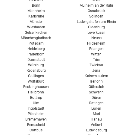
Agroindustrie
Bonn
Mülheim an der Ruhr
Mannheim
Osnabrück
Kompost
Karlsruhe
Solingen
Münster
Ludwigshafen am Rhein
Wiesbaden
Oldenburg
Gelsenkirchen
Leverkusen
Mönchengladbach
Neuss
Potsdam
Hildesheim
Heidelberg
Erlangen
Paderborn
Witten
Darmstadt
Trier
Würzburg
Zwickau
Regensburg
Jena
Göttingen
Kaiserslautern
Wolfsburg
Iserlohn
Recklinghausen
Gütersloh
Heilbronn
Schwerin
Bottrop
Düren
Ulm
Ratingen
Ingolstadt
Lünen
Pforzheim
Marl
Bremerhaven
Hanau
Remscheid
Velbert
Cottbus
Ludwigsburg