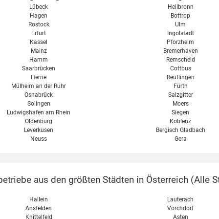
Lübeck
Heilbronn
Hagen
Bottrop
Rostock
Ulm
Erfurt
Ingolstadt
Kassel
Pforzheim
Mainz
Bremerhaven
Hamm
Remscheid
Saarbrücken
Cottbus
Herne
Reutlingen
Mülheim an der Ruhr
Fürth
Osnabrück
Salzgitter
Solingen
Moers
Ludwigshafen am Rhein
Siegen
Oldenburg
Koblenz
Leverkusen
Bergisch Gladbach
Neuss
Gera
etriebe aus den größten Städten in Österreich (
Alle S
Hallein
Lauterach
Ansfelden
Vorchdorf
Knittelfeld
Asten