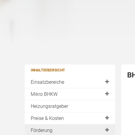
INHALTSÜBERSICHT
BH
Einsatzbereiche
Einfamilienhaus
Mikro BHKW
Wohnungswirtschaft
Einsatzbereiche
Heizungsratgeber
Kleingewerbe
Stromerzeugende Heizung
Preise & Kosten
Hotel
Hersteller
Anschaffungspreis
Förderung
Krankenhaus
Preise