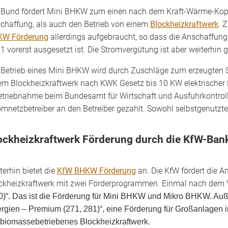
 Bund fördert Mini BHKW zum einen nach dem Kraft-Wärme-Kopp
chaffung, als auch den Betrieb von einem
Blockheizkraftwerk
. 
W Förderung
allerdings aufgebraucht, so dass die Anschaffun
1 vorerst ausgesetzt ist. Die Stromvergütung ist aber weiterhin ge
 Betrieb eines Mini BHKW wird durch Zuschläge zum erzeugten S
em Block­heiz­kraftwerk nach KWK Gesetz bis 10 KW elektrische
etriebnahme beim Bundes­amt für Wirtschaft und Ausfuhr­kontrol
om­netzbetreiber an den Betreiber gezahlt. Sowohl selbstgenutzte
ockheizkraftwerk Förderung durch die KfW-Ba
terhin bietet die
KfW BHKW Förderung
an. Die KfW fördert die 
ckheizkraftwerk mit zwei Förderprogrammen. Einmal nach dem
0)“. Das ist die Förderung für Mini BHKW und Mikro BHKW. A
rgien – Premium (271, 281)“, eine Förderung für Großanlagen i
 biomassebetriebenes Blockheizkraftwerk.