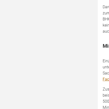
Agroindustrie
Dar
zum
Kompost
BHK
kei
auc
Mi
Ein
unt
Sac
Fac
Zus
bei
500
Min