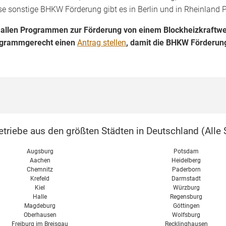
se sonstige BHKW Förderung gibt es in Berlin und in Rheinland P
 allen Programmen zur Förderung von einem Blockheizkraftwerk
grammgerecht einen
Antrag stellen
, damit die BHKW Förderung
triebe aus den größten Städten in Deutschland (
Alle 
Augsburg
Potsdam
Aachen
Heidelberg
Chemnitz
Paderborn
Krefeld
Darmstadt
Kiel
Würzburg
Halle
Regensburg
Magdeburg
Göttingen
Oberhausen
Wolfsburg
Freiburg im Breisgau
Recklinghausen