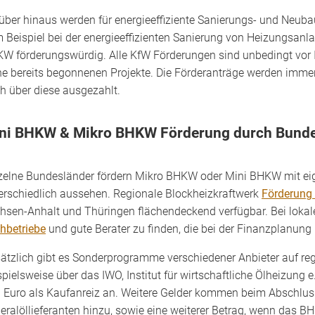
über hinaus werden für energieeffiziente Sanierungs- und Neuba
 Beispiel bei der energieeffizienten Sanierung von Heizungsanl
W förderungswürdig. Alle KfW Förderungen sind unbedingt vor In
ne bereits begonnenen Projekte. Die Förderanträge werden immer
h über diese ausgezahlt.
ni BHKW & Mikro BHKW Förderung durch Bundes
zelne Bundesländer fördern Mikro BHKW oder Mini BHKW mit e
erschiedlich aussehen. Regionale Blockheizkraftwerk
Förderung
hsen-Anhalt und Thüringen flächendeckend verfügbar. Bei lokale
hbetriebe
und gute Berater zu finden, die bei der Finanzplanung b
ätzlich gibt es Sonderprogramme verschiedener Anbieter auf regi
spielsweise über das IWO, Institut für wirtschaftliche Ölheizung 
 Euro als Kaufanreiz an. Weitere Gelder kommen beim Abschluss
eralöllieferanten hinzu, sowie eine weiterer Betrag, wenn das B