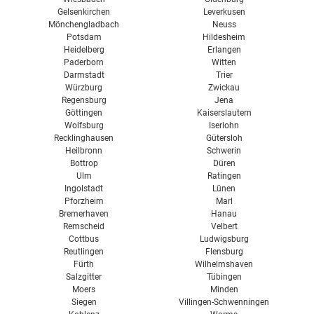
Gelsenkirchen
Leverkusen
Mönchengladbach
Neuss
Potsdam
Hildesheim
Heidelberg
Erlangen
Paderborn
Witten
Darmstadt
Trier
Würzburg
Zwickau
Regensburg
Jena
Göttingen
Kaiserslautern
Wolfsburg
Iserlohn
Recklinghausen
Gütersloh
Heilbronn
Schwerin
Bottrop
Düren
Ulm
Ratingen
Ingolstadt
Lünen
Pforzheim
Marl
Bremerhaven
Hanau
Remscheid
Velbert
Cottbus
Ludwigsburg
Reutlingen
Flensburg
Fürth
Wilhelmshaven
Salzgitter
Tübingen
Moers
Minden
Siegen
Villingen-Schwenningen