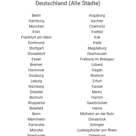
Deutschland (
Alle Städte
)
Vorgrube
Pflanzenöl
Fermenter
Berlin
Augsburg
Pellets
Hamburg
Aachen
Gärrestlager
München
Chemnitz
Hackschnitzel
Köln
Krefeld
Biogasspeicher
Frankfurt am Main
Kiel
Dortmund
Halle
Blockheizkraftwerk
Stuttgart
Magdeburg
Wirkungsgrad
Düsseldorf
Oberhausen
Essen
Freiburg im Breisgau
Leistung
Bremen
Lübeck
Hannover
Hagen
Substrate
Duisburg
Rostock
Leipzig
Erfurt
Faustzahlen
Nürnberg
Kassel
Dresden
Mainz
Gülle & Mist
Bochum
Hamm
Wuppertal
Saarbrücken
NawaRo
Bielefeld
Herne
Agroindustrie
Bonn
Mülheim an der Ruhr
Mannheim
Osnabrück
Kompost
Karlsruhe
Solingen
Münster
Ludwigshafen am Rhein
Wiesbaden
Oldenburg